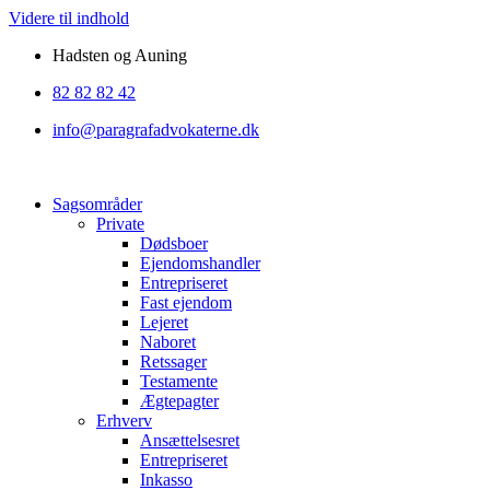
Videre til indhold
Hadsten og Auning
82 82 82 42
info@paragrafadvokaterne.dk
Sagsområder
Private
Dødsboer
Ejendomshandler
Entrepriseret
Fast ejendom
Lejeret
Naboret
Retssager
Testamente
Ægtepagter
Erhverv
Ansættelsesret
Entrepriseret
Inkasso