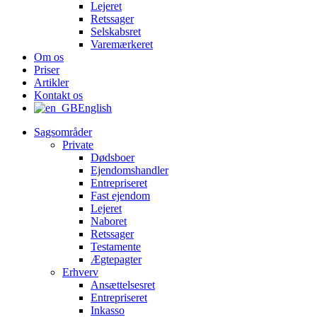
Lejeret
Retssager
Selskabsret
Varemærkeret
Om os
Priser
Artikler
Kontakt os
English
Sagsområder
Private
Dødsboer
Ejendomshandler
Entrepriseret
Fast ejendom
Lejeret
Naboret
Retssager
Testamente
Ægtepagter
Erhverv
Ansættelsesret
Entrepriseret
Inkasso