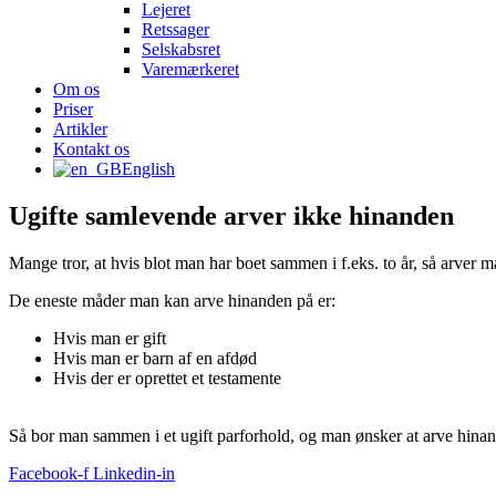
Lejeret
Retssager
Selskabsret
Varemærkeret
Om os
Priser
Artikler
Kontakt os
English
Ugifte samlevende arver ikke hinanden
Mange tror, at hvis blot man har boet sammen i f.eks. to år, så arver 
De eneste måder man kan arve hinanden på er:
Hvis man er gift
Hvis man er barn af en afdød
Hvis der er oprettet et testamente
Så bor man sammen i et ugift parforhold, og man ønsker at arve hinand
Facebook-f
Linkedin-in