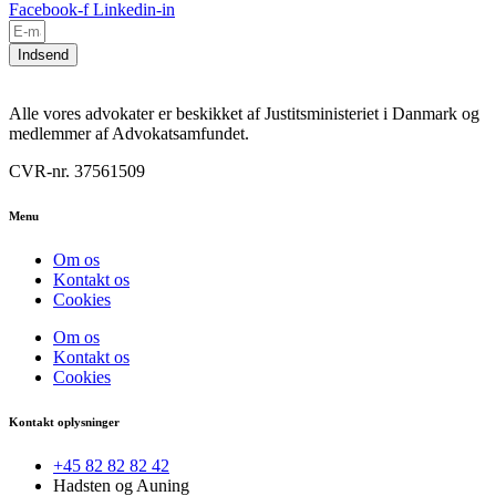
Facebook-f
Linkedin-in
Indsend
Alle vores advokater er beskikket af Justitsministeriet i Danmark og
medlemmer af Advokatsamfundet.
CVR-nr. 37561509
Menu
Om os
Kontakt os
Cookies
Om os
Kontakt os
Cookies
Kontakt oplysninger
+45 82 82 82 42
Hadsten og Auning