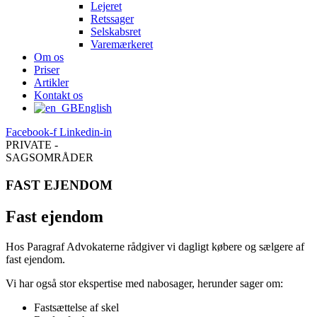
Lejeret
Retssager
Selskabsret
Varemærkeret
Om os
Priser
Artikler
Kontakt os
English
Facebook-f
Linkedin-in
PRIVATE -
SAGSOMRÅDER
FAST EJENDOM
Fast ejendom
Hos Paragraf Advokaterne rådgiver vi dagligt købere og sælgere af
fast ejendom.
Vi har også stor ekspertise med nabosager, herunder sager om:
Fastsættelse af skel