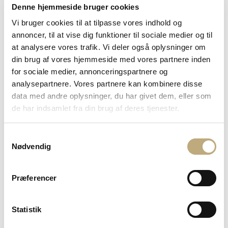
Denne hjemmeside bruger cookies
Entrepriseret
Vi bruger cookies til at tilpasse vores indhold og
annoncer, til at vise dig funktioner til sociale medier og til
at analysere vores trafik. Vi deler også oplysninger om
Lejeret
din brug af vores hjemmeside med vores partnere inden
for sociale medier, annonceringspartnere og
analysepartnere. Vores partnere kan kombinere disse
Ægtepagter
data med andre oplysninger, du har givet dem, eller som
de har indsamlet fra din brug af deres tjenester.
Naboret
Samtykkevalg
Tvangsauktioner
Nødvendig
På en tvangsauktion kan en kreditor sælge skyldners ejendele, hvis
ikke skyldner kan betale sin gæld, eller hvis skyldner ikke
Præferencer
overholder en fastsat afdragsordning. Mest kendt er tvangsauktioner
over fast ejendom, men også andre aktiver kan sælges på auktion,
f.eks. biler, både og andre værdifulde genstande, som skyldner måtte
Statistik
eje.