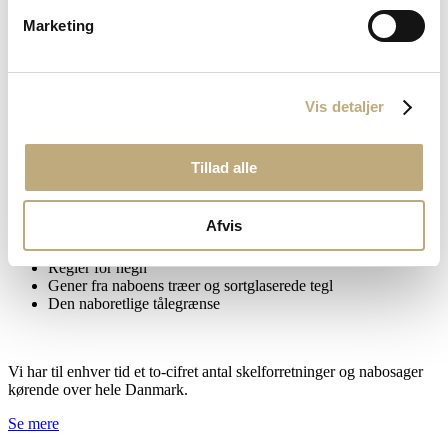
Vi gennemfører jævnligt tvangsauktioner på vegne af kreditorer,
men vi rådgiver også skyldnere, som er i risiko for at miste deres hus
Marketing
på en tvangsauktion.Hvis du ønsker hjælp og rådgivning i
forbindelse med en tvangsauktion, er du meget velkommen til
at kontakte os for en uforpligtende drøftelse. Vi rådgiver dagligt
købere og sælgere af fast ejendom.
Vis detaljer
Nabosager
Tillad alle
Paragraf Advokaterne er specialiseret i advokatbistand til nabosager,
såsom
Afvis
Fastsættelse af skel
Hævd
Regler for hegn
Gener fra naboens træer og sortglaserede tegl
Den naboretlige tålegrænse
Vi har til enhver tid et to-cifret antal skelforretninger og nabosager
kørende over hele Danmark.
Se mere