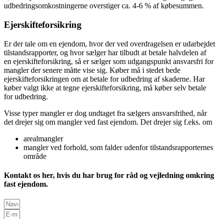
udbedringsomkostningerne overstiger ca. 4-6 % af købesummen.
Ejerskifteforsikring
Er der tale om en ejendom, hvor der ved overdragelsen er udarbejdet
tilstandsrapporter, og hvor sælger har tilbudt at betale halvdelen af
en ejerskifteforsikring, så er sælger som udgangspunkt ansvarsfri for
mangler der senere måtte vise sig. Køber må i stedet bede
ejerskifteforsikringen om at betale for udbedring af skaderne. Har
køber valgt ikke at tegne ejerskifteforsikring, må køber selv betale
for udbedring.
Visse typer mangler er dog undtaget fra sælgers ansvarsfrihed, når
det drejer sig om mangler ved fast ejendom. Det drejer sig f.eks. om
arealmangler
mangler ved forhold, som falder udenfor tilstandsrapporternes
område
Kontakt os her, hvis du har brug for råd og vejledning omkring
fast ejendom.