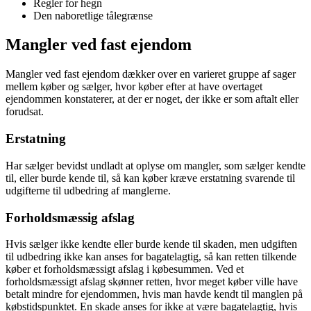
Regler for hegn
Den naboretlige tålegrænse
Mangler ved fast ejendom
Mangler ved fast ejendom dækker over en varieret gruppe af sager
mellem køber og sælger, hvor køber efter at have overtaget
ejendommen konstaterer, at der er noget, der ikke er som aftalt eller
forudsat.
Erstatning
Har sælger bevidst undladt at oplyse om mangler, som sælger kendte
til, eller burde kende til, så kan køber kræve erstatning svarende til
udgifterne til udbedring af manglerne.
Forholdsmæssig afslag
Hvis sælger ikke kendte eller burde kende til skaden, men udgiften
til udbedring ikke kan anses for bagatelagtig, så kan retten tilkende
køber et forholdsmæssigt afslag i købesummen. Ved et
forholdsmæssigt afslag skønner retten, hvor meget køber ville have
betalt mindre for ejendommen, hvis man havde kendt til manglen på
købstidspunktet. En skade anses for ikke at være bagatelagtig, hvis