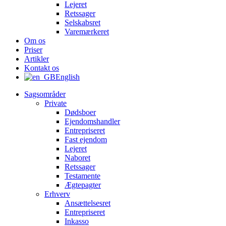
Lejeret
Retssager
Selskabsret
Varemærkeret
Om os
Priser
Artikler
Kontakt os
English
Sagsområder
Private
Dødsboer
Ejendomshandler
Entrepriseret
Fast ejendom
Lejeret
Naboret
Retssager
Testamente
Ægtepagter
Erhverv
Ansættelsesret
Entrepriseret
Inkasso