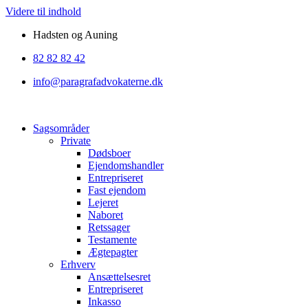
Videre til indhold
Hadsten og Auning
82 82 82 42
info@paragrafadvokaterne.dk
Sagsområder
Private
Dødsboer
Ejendomshandler
Entrepriseret
Fast ejendom
Lejeret
Naboret
Retssager
Testamente
Ægtepagter
Erhverv
Ansættelsesret
Entrepriseret
Inkasso