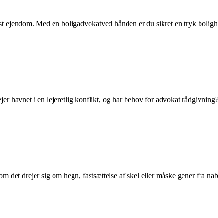
st ejendom. Med en boligadvokatved hånden er du sikret en tryk boligh
ejer havnet i en lejeretlig konflikt, og har behov for advokat rådgivning
et om det drejer sig om hegn, fastsættelse af skel eller måske gener fra na