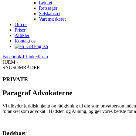
Lejeret
Retssager
Selskabsret
Varemærkeret
Om os
Priser
Artikler
Kontakt os
English
Facebook-f
Linkedin-in
HJEM -
SAGSOMRÅDER
PRIVATE
Paragraf Advokaterne
Vi tilbyder juridisk hjælp og rådgivning til dig som privatperson ind
forankret som advokat i Hadsten og Auning, og gør vores bedste for at 
Dødsboer