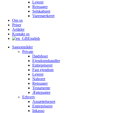
Lejeret
Retssager
Selskabsret
Varemærkeret
Om os
Priser
Artikler
Kontakt os
English
Sagsområder
Private
Dødsboer
Ejendomshandler
Entrepriseret
Fast ejendom
Lejeret
Naboret
Retssager
Testamente
Ægtepagter
Erhverv
Ansættelsesret
Entrepriseret
Inkasso