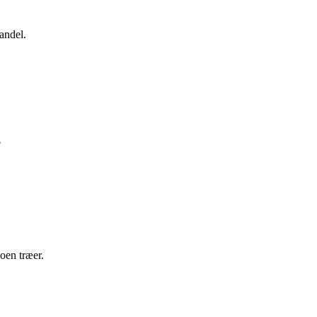
andel.
?
boen træer.