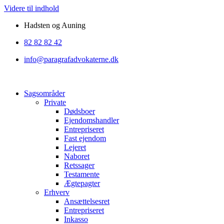
Videre til indhold
Hadsten og Auning
82 82 82 42
info@paragrafadvokaterne.dk
Sagsområder
Private
Dødsboer
Ejendomshandler
Entrepriseret
Fast ejendom
Lejeret
Naboret
Retssager
Testamente
Ægtepagter
Erhverv
Ansættelsesret
Entrepriseret
Inkasso