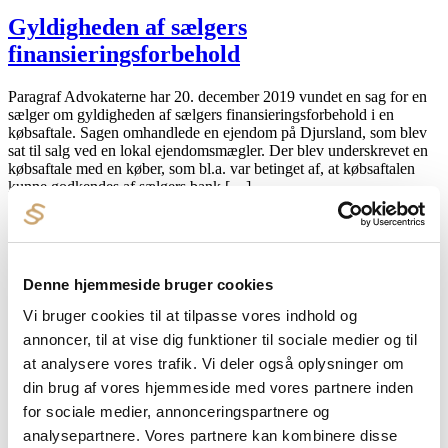
Gyldigheden af sælgers
finansieringsforbehold
Paragraf Advokaterne har 20. december 2019 vundet en sag for en
sælger om gyldigheden af sælgers finansieringsforbehold i en
købsaftale. Sagen omhandlede en ejendom på Djursland, som blev
sat til salg ved en lokal ejendomsmægler. Der blev underskrevet en
købsaftale med en køber, som bl.a. var betinget af, at købsaftalen
kunne godkendes af sælgers bank […]
Tidsfrister ved reklamation over mangler
ved Heste
Denne hjemmeside bruger cookies
Har du opdaget at din nyindkøbte hest lider af en skjult mangel, er
Vi bruger cookies til at tilpasse vores indhold og
det vigtigt at være opmærksom på reklamationsfristerne, så du når at
få reklameret i tide. Indenfor køberetten arbejder vi med henholdsvis
annoncer, til at vise dig funktioner til sociale medier og til
den relative og den absolutte reklamationsfrist.Den relative
at analysere vores trafik. Vi deler også oplysninger om
reklamationsfrist betyder, hvor hurtigt vi skal reklamere, efter vi har
din brug af vores hjemmeside med vores partnere inden
opdaget manglen.Den absolutte reklamationsfrist […]
for sociale medier, annonceringspartnere og
Vanhjemmel ved køb og salg af biler
analysepartnere. Vores partnere kan kombinere disse