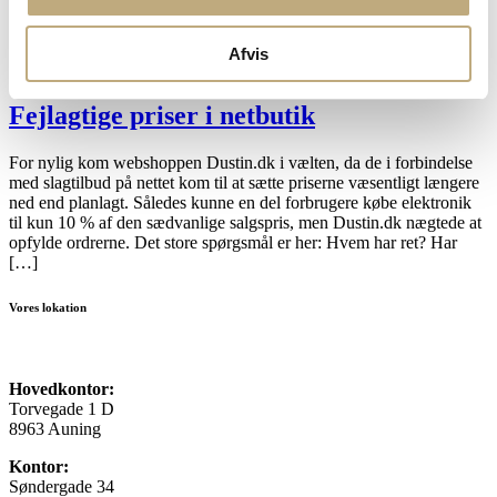
vigtigt at sikre sig, hvem man handler med, og om vedkommende
har råd til at betale for den leverede vare eller ydelse. I sagen havde
et dyrehospital foretaget operationer på en hest for ca. 60.000 kr.
Afvis
Hesten var blevet indleveret af en […]
Fejlagtige priser i netbutik
For nylig kom webshoppen Dustin.dk i vælten, da de i forbindelse
med slagtilbud på nettet kom til at sætte priserne væsentligt længere
ned end planlagt. Således kunne en del forbrugere købe elektronik
til kun 10 % af den sædvanlige salgspris, men Dustin.dk nægtede at
opfylde ordrerne. Det store spørgsmål er her: Hvem har ret? Har
[…]
Vores lokation
Hovedkontor:
Torvegade 1 D
8963 Auning
Kontor:
Søndergade 34