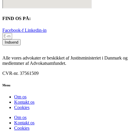
FIND OS PÅ:
Facebook-f
Linkedin-in
Indsend
Alle vores advokater er beskikket af Justitsministeriet i Danmark og
medlemmer af Advokatsamfundet.
CVR-nr. 37561509
Menu
Om os
Kontakt os
Cookies
Om os
Kontakt os
Cookies