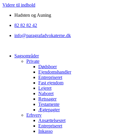
Videre til indhold
Hadsten og Auning
82 82 82 42
info@paragrafadvokaterne.dk
Sagsområder
Private
Dødsboer
Ejendomshandler
Entrepriseret
Fast ejendom
Lejeret
Naboret
Retssager
Testamente
Ægtepagter
Erhverv
Ansættelsesret
Entrepriseret
Inkasso