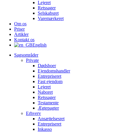
Lejeret
Retssager
Selskabsret
Varemærkeret
Om os
Priser
Artikler
Kontakt os
English
Sagsområder
Private
Dødsboer
Ejendomshandler
Entrepriseret
Fast ejendom
Lejeret
Naboret
Retssager
Testamente
Ægtepagter
Erhverv
Ansættelsesret
Entrepriseret
Inkasso