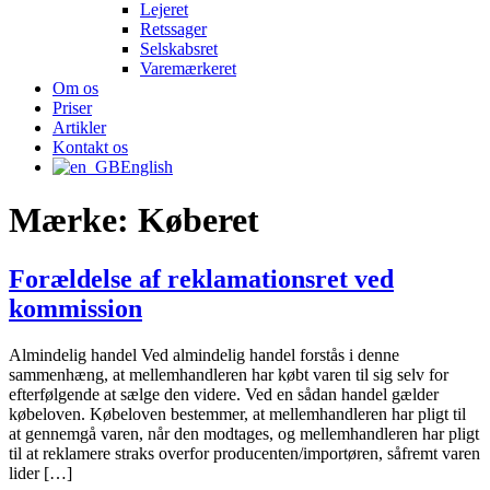
Lejeret
Retssager
Selskabsret
Varemærkeret
Om os
Priser
Artikler
Kontakt os
English
Mærke:
Køberet
Forældelse af reklamationsret ved
kommission
Almindelig handel Ved almindelig handel forstås i denne
sammenhæng, at mellemhandleren har købt varen til sig selv for
efterfølgende at sælge den videre. Ved en sådan handel gælder
købeloven. Købeloven bestemmer, at mellemhandleren har pligt til
at gennemgå varen, når den modtages, og mellemhandleren har pligt
til at reklamere straks overfor producenten/importøren, såfremt varen
lider […]