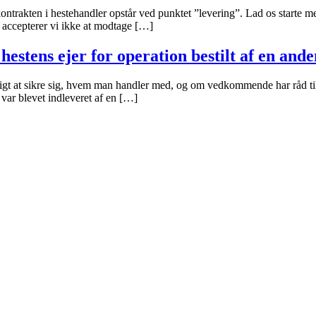
trakten i hestehandler opstår ved punktet ”levering”. Lad os starte med
 så accepterer vi ikke at modtage […]
estens ejer for operation bestilt af en ande
tigt at sikre sig, hvem man handler med, og om vedkommende har råd til a
 var blevet indleveret af en […]