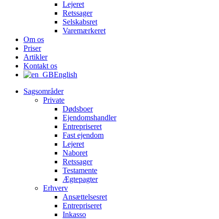
Lejeret
Retssager
Selskabsret
Varemærkeret
Om os
Priser
Artikler
Kontakt os
English
Sagsområder
Private
Dødsboer
Ejendomshandler
Entrepriseret
Fast ejendom
Lejeret
Naboret
Retssager
Testamente
Ægtepagter
Erhverv
Ansættelsesret
Entrepriseret
Inkasso