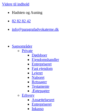
Videre til indhold
Hadsten og Auning
82 82 82 42
info@paragrafadvokaterne.dk
Sagsområder
Private
Dødsboer
Ejendomshandler
Entrepriseret
Fast ejendom
Lejeret
Naboret
Retssager
Testamente
Ægtepagter
Erhverv
Ansættelsesret
Entrepriseret
Inkasso