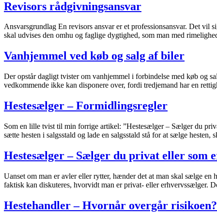
Revisors rådgivningsansvar
Ansvarsgrundlag En revisors ansvar er et professionsansvar. Det vil s
skal udvises den omhu og faglige dygtighed, som man med rimelighe
Vanhjemmel ved køb og salg af biler
Der opstår dagligt tvister om vanhjemmel i forbindelse med køb og sal
vedkommende ikke kan disponere over, fordi tredjemand har en rettigh
Hestesælger – Formidlingsregler
Som en lille tvist til min forrige artikel: ”Hestesælger – Sælger du pr
sætte hesten i salgsstald og lade en salgsstald stå for at sælge heste
Hestesælger – Sælger du privat eller som 
Uanset om man er avler eller rytter, hænder det at man skal sælge en he
faktisk kan diskuteres, hvorvidt man er privat- eller erhvervssælger. 
Hestehandler – Hvornår overgår risikoen?