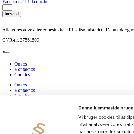
Facebook-f
Linkedin-in
Indsend
Alle vores advokater er beskikket af Justitsministeriet i Danmark o
CVR-nr. 37561509
Menu
Om os
Kontakt os
Cookies
Om os
Kontakt os
Cookies
Denne hjemmeside bruger
Kontakt oplysninger
Vi bruger cookies til at til
+45 82 82 82 42
til at analysere vores tra
Hadsten og Auning
info@paragrafadvokaterne.dk
partnere inden for sociale