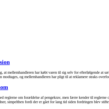
sion
 at mellemhandleren har købt varen til sig selv for efterfølgende at 
n modtages, og mellemhandleren har pligt til at reklamere straks overf
ndom
d reglerne om forældelse af pengekrav, men færre kender til reglerne 
er, simpelthen fordi der er gået for lang tid siden fordringen blev stift