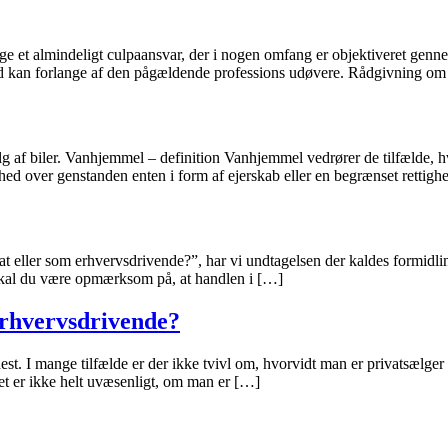
ige et almindeligt culpaansvar, der i nogen omfang er objektiveret genne
d kan forlange af den pågældende professions udøvere. Rådgivning om 
g af biler. Vanhjemmel – definition Vanhjemmel vedrører de tilfælde, h
ed over genstanden enten i form af ejerskab eller en begrænset rettig
ivat eller som erhvervsdrivende?”, har vi undtagelsen der kaldes formidl
n, skal du være opmærksom på, at handlen i […]
erhvervsdrivende?
st. I mange tilfælde er der ikke tvivl om, hvorvidt man er privatsælger 
Det er ikke helt uvæsenligt, om man er […]