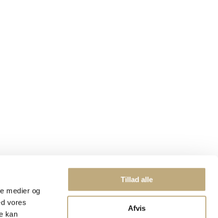
Tillad alle
ale medier og
ed vores
Afvis
re kan