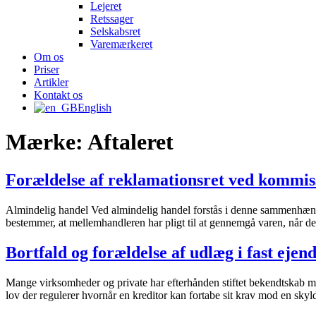
Lejeret
Retssager
Selskabsret
Varemærkeret
Om os
Priser
Artikler
Kontakt os
English
Mærke:
Aftaleret
Forældelse af reklamationsret ved kommis
Almindelig handel Ved almindelig handel forstås i denne sammenhæng,
bestemmer, at mellemhandleren har pligt til at gennemgå varen, når de
Bortfald og forældelse af udlæg i fast eje
Mange virksomheder og private har efterhånden stiftet bekendtskab me
lov der regulerer hvornår en kreditor kan fortabe sit krav mod en skyldn