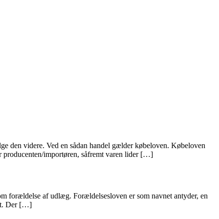
sælge den videre. Ved en sådan handel gælder købeloven. Købeloven
or producenten/importøren, såfremt varen lider […]
om forældelse af udlæg. Forældelsesloven er som navnet antyder, en
et. Der […]