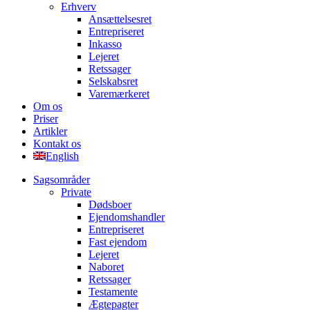
Erhverv
Ansættelsesret
Entrepriseret
Inkasso
Lejeret
Retssager
Selskabsret
Varemærkeret
Om os
Priser
Artikler
Kontakt os
English
Sagsområder
Private
Dødsboer
Ejendomshandler
Entrepriseret
Fast ejendom
Lejeret
Naboret
Retssager
Testamente
Ægtepagter