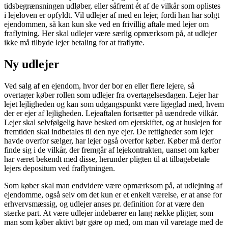
tidsbegrænsningen udløber, eller såfremt ét af de vilkår som oplistes
i lejeloven er opfyldt. Vil udlejer af med en lejer, fordi han har solgt
ejendommen, så kan kun ske ved en frivillig aftale med lejer om
fraflytning. Her skal udlejer være særlig opmærksom på, at udlejer
ikke må tilbyde lejer betaling for at fraflytte.
Ny udlejer
Ved salg af en ejendom, hvor der bor en eller flere lejere, så
overtager køber rollen som udlejer fra overtagelsesdagen. Lejer har
lejet lejligheden og kan som udgangspunkt være ligeglad med, hvem
der er ejer af lejligheden. Lejeaftalen fortsætter på uændrede vilkår.
Lejer skal selvfølgelig have besked om ejerskiftet, og at huslejen for
fremtiden skal indbetales til den nye ejer. De rettigheder som lejer
havde overfor sælger, har lejer også overfor køber. Køber må derfor
finde sig i de vilkår, der fremgår af lejekontrakten, uanset om køber
har været bekendt med disse, herunder pligten til at tilbagebetale
lejers depositum ved fraflytningen.
Som køber skal man endvidere være opmærksom på, at udlejning af
ejendomme, også selv om det kun er et enkelt værelse, er at anse for
erhvervsmæssig, og udlejer anses pr. definition for at være den
stærke part. At være udlejer indebærer en lang række pligter, som
man som køber aktivt bør gøre op med, om man vil varetage med de