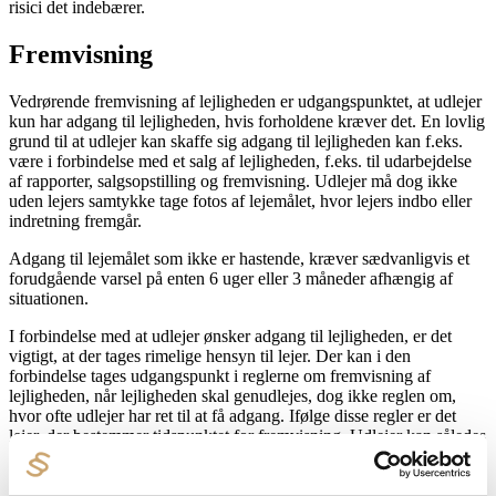
risici det indebærer.
Fremvisning
Vedrørende fremvisning af lejligheden er udgangspunktet, at udlejer
kun har adgang til lejligheden, hvis forholdene kræver det. En lovlig
grund til at udlejer kan skaffe sig adgang til lejligheden kan f.eks.
være i forbindelse med et salg af lejligheden, f.eks. til udarbejdelse
af rapporter, salgsopstilling og fremvisning. Udlejer må dog ikke
uden lejers samtykke tage fotos af lejemålet, hvor lejers indbo eller
indretning fremgår.
Adgang til lejemålet som ikke er hastende, kræver sædvanligvis et
forudgående varsel på enten 6 uger eller 3 måneder afhængig af
situationen.
I forbindelse med at udlejer ønsker adgang til lejligheden, er det
vigtigt, at der tages rimelige hensyn til lejer. Der kan i den
forbindelse tages udgangspunkt i reglerne om fremvisning af
lejligheden, når lejligheden skal genudlejes, dog ikke reglen om,
hvor ofte udlejer har ret til at få adgang. Ifølge disse regler er det
lejer, der bestemmer tidspunktet for fremvisning. Udlejer kan således
ikke kræve, at lejer skal give adgang til lejligheden, mens lejer er på
arbejde eller i løbet af weekenden. Lejer kan desuden forlange, at få
besked om, hvornår lejligheden skal fremvises, i så god tid at lejer