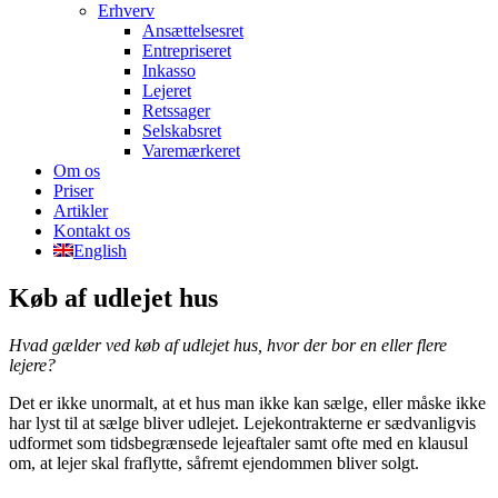
Erhverv
Ansættelsesret
Entrepriseret
Inkasso
Lejeret
Retssager
Selskabsret
Varemærkeret
Om os
Priser
Artikler
Kontakt os
English
Køb af udlejet hus
Hvad gælder ved køb af udlejet hus, hvor der bor en eller flere
lejere?
Det er ikke unormalt, at et hus man ikke kan sælge, eller måske ikke
har lyst til at sælge bliver udlejet. Lejekontrakterne er sædvanligvis
udformet som tidsbegrænsede lejeaftaler samt ofte med en klausul
om, at lejer skal fraflytte, såfremt ejendommen bliver solgt.