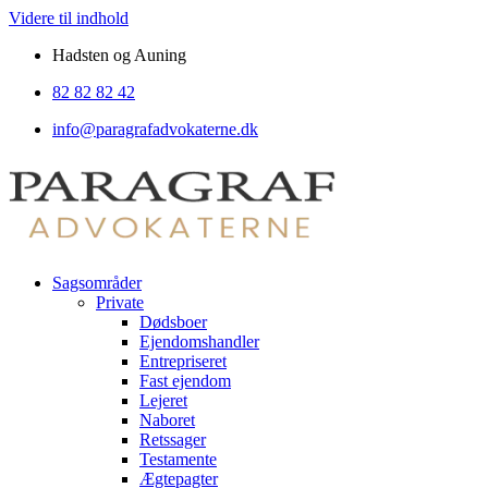
Videre til indhold
Hadsten og Auning
82 82 82 42
info@paragrafadvokaterne.dk
Sagsområder
Private
Dødsboer
Ejendomshandler
Entrepriseret
Fast ejendom
Lejeret
Naboret
Retssager
Testamente
Ægtepagter