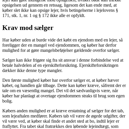
opsigelsen ud gennem en retssag, ligesom det kan ende med, at
køber slet ikke kan opsige lejer, hvis betingelserne i lejelovens §
171, stk. 1, nr. 1 og § 172 ikke alle er opfyldt.
Krav mod sælger
Har køber uden at burde vide det købt en ejendom med en lejer, så
foreligger der en mangel ved ejendommen, og køber har derfor
mulighed for at gøre mangelsbeføjelser gældende overfor sælger.
Sælger kan ikke frigøre sig fra sit ansvar i denne forbindelse ved at
betale halvdelen af en ejerskifteforsikring. Ejerskifteforsikringen
dækker ikke denne type mangler.
Den første mulighed køber har overfor sælger er, at køber hæver
købet, og handlen går tilbage. Dette kan køber kræve, såfremt der er
tale om en væsentlig mangel. Det vil det sædvanligvis være, når
køber har planlagt at overtage ejendommen straks til brug som egen
bolig.
Købers anden mulighed er at kræve erstatning af sælger for det tab,
som lejeaftalen medfører. Købers tab vil være de øgede udgifter, der
vil være ved, at køber skal finde et andet sted at bo, indtil lejer er
fraflyttet. Fra tabet skal fratrækkes den løbende lejeindtægt, som