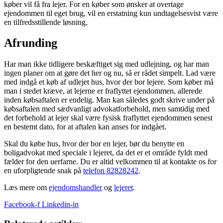
køber vil få fra lejer. For en køber som ønsker at overtage
ejendommen til eget brug, vil en erstatning kun undtagelsesvist være
en tilfredsstillende løsning.
Afrunding
Har man ikke tidligere beskæftiget sig med udlejning, og har man
ingen planer om at gøre det her og nu, så er rådet simpelt. Lad være
med indgå et køb af udlejet hus, hvor der bor lejere. Som køber må
man i stedet kræve, at lejerne er fraflyttet ejendommen, allerede
inden købsaftalen er endelig. Man kan således godt skrive under på
købsaftalen med sædvanligt advokatforbehold, men samtidig med
det forbehold at lejer skal være fysisk fraflyttet ejendommen senest
en bestemt dato, for at aftalen kan anses for indgået.
Skal du købe hus, hvor der bor en lejer, bør du benytte en
boligadvokat med speciale i lejeret, da det er et område fyldt med
fælder for den uerfarne. Du er altid velkommen til at kontakte os for
en uforpligtende snak på
telefon 82828242
.
Læs mere om
ejendomshandler
og
lejeret
.
Facebook-f
Linkedin-in