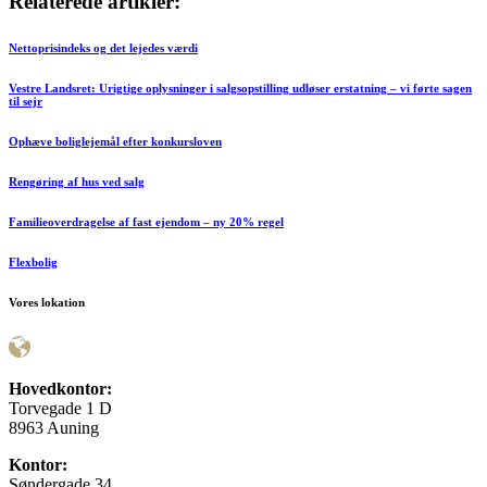
Relaterede artikler:
Nettoprisindeks og det lejedes værdi
Vestre Landsret: Urigtige oplysninger i salgsopstilling udløser erstatning – vi førte sagen
til sejr
Ophæve boliglejemål efter konkursloven
Rengøring af hus ved salg
Familieoverdragelse af fast ejendom – ny 20% regel
Flexbolig
Vores lokation
Hovedkontor:
Torvegade 1 D
8963 Auning
Kontor:
Søndergade 34