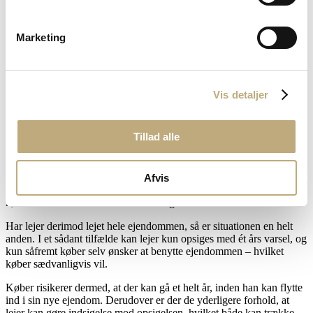
Bor der en lejer i ejendommen, er det meget væsentligt for sælger at
oplyse om det for at undgå erstatningsansvar eller at køber ophæver
Marketing
handlen. Tilsvarende er det meget væsentligt for køber at vide, at der
er tale om køb af udlejet hus, da det i væsentligt omfang kan
begrænse købers brug af ejendommen.
Opsige lejer
Vis detaljer
Har lejer lejet et enkelt værelse i et en-families hus, hvor sælger selv
Tillad alle
bor, så kan både sælger og køber opsige lejeaftalen med én måneds
varsel. Disse lejeaftaler volder således sjældent problemer. Dog bør
man som køber ved køb af udlejet hus stille det krav, at sælger skal
garantere, at lejer er ude af huset, inden overtagelsesdagen.
Afvis
Eventuelle omkostninger forbundet med udsættelse af lejer kan
køber herefter kræve erstattet hos sælger.
Har lejer derimod lejet hele ejendommen, så er situationen en helt
anden. I et sådant tilfælde kan lejer kun opsiges med ét års varsel, og
kun såfremt køber selv ønsker at benytte ejendommen – hvilket
køber sædvanligvis vil.
Køber risikerer dermed, at der kan gå et helt år, inden han kan flytte
ind i sin nye ejendom. Derudover er der de yderligere forhold, at
lejer kan gøre indsigelse mod opsigelsen, hvilket både kan trække