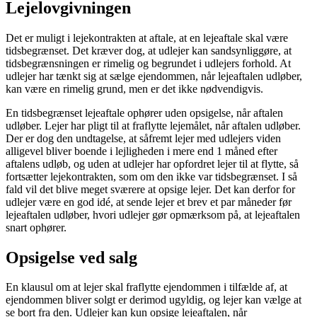
Lejelovgivningen
Det er muligt i lejekontrakten at aftale, at en lejeaftale skal være
tidsbegrænset. Det kræver dog, at udlejer kan sandsynliggøre, at
tidsbegrænsningen er rimelig og begrundet i udlejers forhold. At
udlejer har tænkt sig at sælge ejendommen, når lejeaftalen udløber,
kan være en rimelig grund, men er det ikke nødvendigvis.
En tidsbegrænset lejeaftale ophører uden opsigelse, når aftalen
udløber. Lejer har pligt til at fraflytte lejemålet, når aftalen udløber.
Der er dog den undtagelse, at såfremt lejer med udlejers viden
alligevel bliver boende i lejligheden i mere end 1 måned efter
aftalens udløb, og uden at udlejer har opfordret lejer til at flytte, så
fortsætter lejekontrakten, som om den ikke var tidsbegrænset. I så
fald vil det blive meget sværere at opsige lejer. Det kan derfor for
udlejer være en god idé, at sende lejer et brev et par måneder før
lejeaftalen udløber, hvori udlejer gør opmærksom på, at lejeaftalen
snart ophører.
Opsigelse ved salg
En klausul om at lejer skal fraflytte ejendommen i tilfælde af, at
ejendommen bliver solgt er derimod ugyldig, og lejer kan vælge at
se bort fra den. Udlejer kan kun opsige lejeaftalen, når