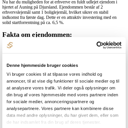
Nu har du muligheden for at erhverve en fuldt udlejet ejendom i
hjertet af Auning på Djursland. Ejendommen består af 2
erhvervslejemål samt 1 boliglejemål, hvilket sikrer en stabil
indkomst fra første dag. Dette er en attraktiv investering med en
solid startforrentning på ca. 6,5 %.
Fakta om ejendommen:
2 erhvervslejemål og 1 boliglejemål
Hovedbygningen er på 302 m2, fordelt på 206 m2 erhverv og
164 m2 bolig
Erhvervslejemål i separat bygning på 34 m2 kan evt. udskilles
Denne hjemmeside bruger cookies
som særskilt matrikel
Hovedbygningen forventes at kunne omdannes til ren
Vi bruger cookies til at tilpasse vores indhold og
beboelsesejendom med 3 beboelseslejemål
annoncer, til at vise dig funktioner til sociale medier og til
Der er opsat 2 el-ladestandere på ejendommen, som genererer
løbende indtægt
at analysere vores trafik. Vi deler også oplysninger om
Beliggenhed i centrum af Auning, tæt på offentlige faciliteter
din brug af vores hjemmeside med vores partnere inden
og transport
for sociale medier, annonceringspartnere og
God og stabil lejersammensætning
analysepartnere. Vores partnere kan kombinere disse
Fakta om Auning
data med andre oplysninger, du har givet dem, eller som
de har indsamlet fra din brug af deres tjenester.
Auning er en charmerende by beliggende på Djursland, omgivet af