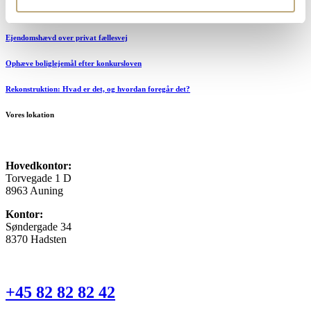
Nabostrid – når uenighed mellem naboer udvikler sig
Ejendomshævd over privat fællesvej
Ophæve boliglejemål efter konkursloven
Rekonstruktion: Hvad er det, og hvordan foregår det?
Vores lokation
Hovedkontor:
Torvegade 1 D
8963 Auning
Kontor:
Søndergade 34
8370 Hadsten
+45 82 82 82 42