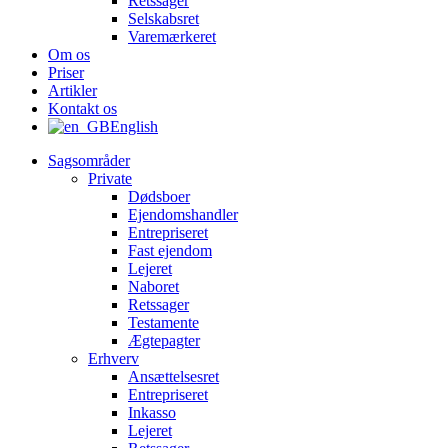
Retssager
Selskabsret
Varemærkeret
Om os
Priser
Artikler
Kontakt os
English
Sagsområder
Private
Dødsboer
Ejendomshandler
Entrepriseret
Fast ejendom
Lejeret
Naboret
Retssager
Testamente
Ægtepagter
Erhverv
Ansættelsesret
Entrepriseret
Inkasso
Lejeret