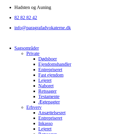
Videre
Hadsten og Auning
til
82 82 82 42
indhold
info@paragrafadvokaterne.dk
Sagsområder
Private
Dødsboer
Ejendomshandler
Entrepriseret
Fast ejendom
Lejeret
Naboret
Retssager
Testamente
Ægtepagter
Erhverv
Ansættelsesret
Entrepriseret
Inkasso
Lejeret