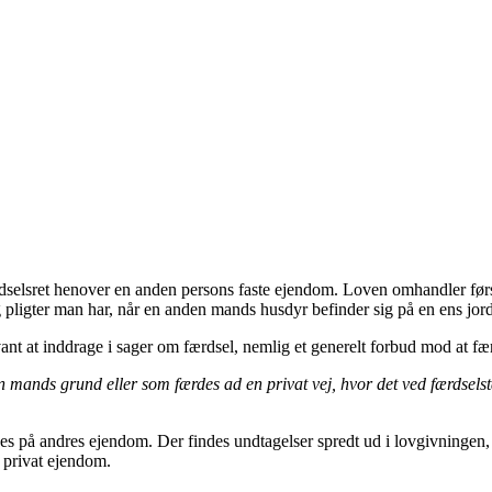
ærdselsret henover en anden persons faste ejendom. Loven omhandler førs
 pligter man har, når en anden mands husdyr befinder sig på en ens jord
vant at inddrage i sager om færdsel, nemlig et generelt forbud mod at 
ands grund eller som færdes ad en privat vej, hvor det ved færdselstavle
s på andres ejendom. Der findes undtagelser spredt ud i lovgivningen, 
n privat ejendom.