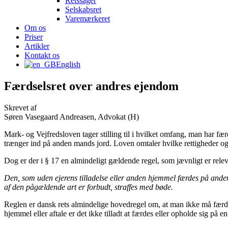
Retssager
Selskabsret
Varemærkeret
Om os
Priser
Artikler
Kontakt os
English
Færdselsret over andres ejendom
Skrevet af
Søren Vasegaard Andreasen, Advokat (H)
Mark- og Vejfredsloven tager stilling til i hvilket omfang, man har f
trænger ind på anden mands jord. Loven omtaler hvilke rettigheder og
Dog er der i § 17 en almindeligt gældende regel, som jævnligt er rele
Den, som uden ejerens tilladelse eller anden hjemmel færdes på anden m
af den pågældende art er forbudt, straffes med bøde.
Reglen er dansk rets almindelige hovedregel om, at man ikke må færde
hjemmel eller aftale er det ikke tilladt at færdes eller opholde sig på e