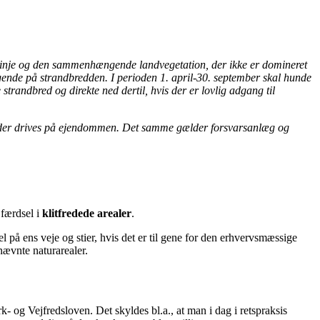
dslinje og den sammenhængende landvegetation, der ikke er domineret
ggende på strandbredden. I perioden 1. april-30. september skal hunde
strandbred og direkte ned dertil, hvis der er lovlig adgang til
ed, der drives på ejendommen. Det samme gælder forsvarsanlæg og
færdsel i
klitfredede arealer
.
 på ens veje og stier, hvis det er til gene for den erhvervsmæssige
nævnte naturarealer.
rk- og Vejfredsloven. Det skyldes bl.a., at man i dag i retspraksis