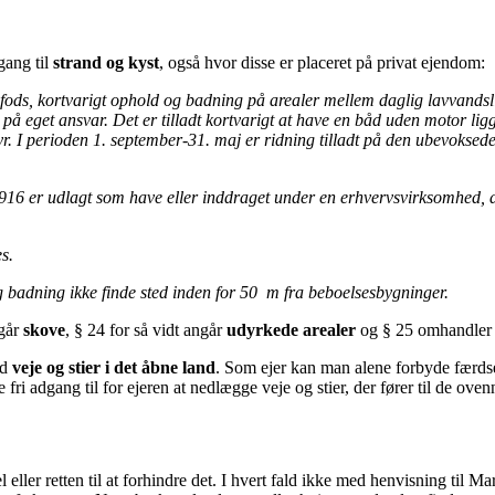
gang til
strand og kyst
, også hvor disse er placeret på privat ejendom:
il fods, kortvarigt ophold og badning på arealer mellem daglig lavvan
 på eget ansvar. Det er tilladt kortvarigt at have en båd uden motor li
yr. I perioden 1. september-31. maj er ridning tilladt på den ubevoksede 
uar 1916 er udlagt som have eller inddraget under en erhvervsvirksomh
s.
 badning ikke finde sted inden for 50 m fra beboelsesbygninger.
ngår
skove
, § 24 for så vidt angår
udyrkede arealer
og § 25 omhandler 
ad
veje og stier i det åbne land
. Som ejer kan man alene forbyde færdsel
ri adgang til for ejeren at nedlægge veje og stier, der fører til de oven
 eller retten til at forhindre det. I hvert fald ikke med henvisning til Ma