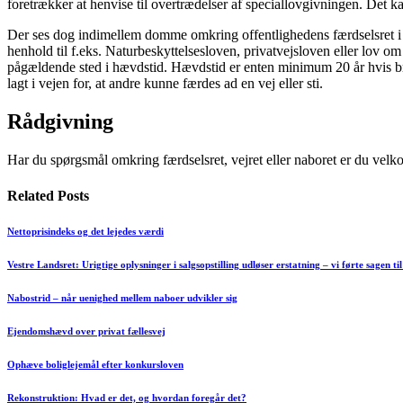
foretrækker at henvise til overtrædelser af speciallovgivningen. Det k
Der ses dog indimellem domme omkring offentlighedens færdselsret i nat
henhold til f.eks. Naturbeskyttelsesloven, privatvejsloven eller lov o
pågældende sted i hævdstid. Hævdstid er enten minimum 20 år hvis bruge
lagt i vejen for, at andre kunne færdes ad en vej eller sti.
Rådgivning
Har du spørgsmål omkring færdselsret, vejret eller naboret er du velk
Related Posts
Nettoprisindeks og det lejedes værdi
Vestre Landsret: Urigtige oplysninger i salgsopstilling udløser erstatning – vi førte sagen til
Nabostrid – når uenighed mellem naboer udvikler sig
Ejendomshævd over privat fællesvej
Ophæve boliglejemål efter konkursloven
Rekonstruktion: Hvad er det, og hvordan foregår det?