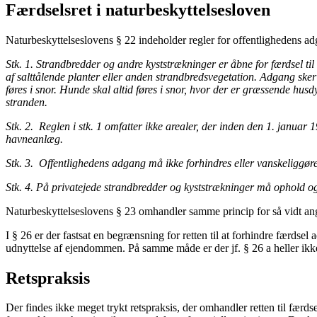
Færdselsret i naturbeskyttelsesloven
Naturbeskyttelseslovens § 22 indeholder regler for offentlighedens ad
Stk. 1. Strandbredder og andre kyststrækninger er åbne for færdsel t
af salttålende planter eller anden strandbredsvegetation. Adgang sker
føres i snor. Hunde skal altid føres i snor, hvor der er græssende husd
stranden.
Stk. 2. Reglen i stk. 1 omfatter ikke arealer, der inden den 1. jan
havneanlæg.
Stk. 3. Offentlighedens adgang må ikke forhindres eller vanskeliggøre
Stk. 4. På privatejede strandbredder og kyststrækninger må ophold og
Naturbeskyttelseslovens § 23 omhandler samme princip for så vidt a
I § 26 er der fastsat en begrænsning for retten til at forhindre færdsel 
udnyttelse af ejendommen. På samme måde er der jf. § 26 a heller ikke f
Retspraksis
Der findes ikke meget trykt retspraksis, der omhandler retten til færdsel