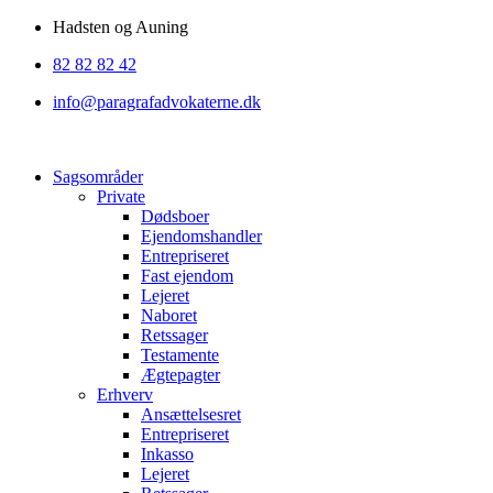
Videre
Hadsten og Auning
til
82 82 82 42
indhold
info@paragrafadvokaterne.dk
Sagsområder
Private
Dødsboer
Ejendomshandler
Entrepriseret
Fast ejendom
Lejeret
Naboret
Retssager
Testamente
Ægtepagter
Erhverv
Ansættelsesret
Entrepriseret
Inkasso
Lejeret