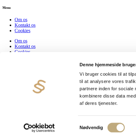
Menu
Om os
Kontakt os
Cookies
Om os
Kontakt os
Cookies
Denne hjemmeside bruger
Kontakt oplysninger
Vi bruger cookies til at til
+45 82 82 82 42
til at analysere vores tra
Hadsten og Auning
info@paragrafadvokaterne.dk
partnere inden for sociale
kombinere disse data med a
Copyright 2023 © |
Paragraf Advokaterne
af deres tjenester.
Persondatapolitik
Cookies
Forsikringer
Samtykkevalg
Nødvendig
Danish
English
Danish