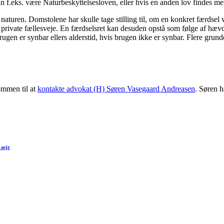
an f.eks. være Naturbeskyttelsesloven, eller hvis en anden lov findes m
uren. Domstolene har skulle tage stilling til, om en konkret færdsel var
m private fællesveje. En færdselsret kan desuden opstå som følge af hæv
n er synbar ellers alderstid, hvis brugen ikke er synbar. Flere grundeje
ommen til at
kontakte advokat (H) Søren Vasegaard Andreasen
. Søren h
 sejr