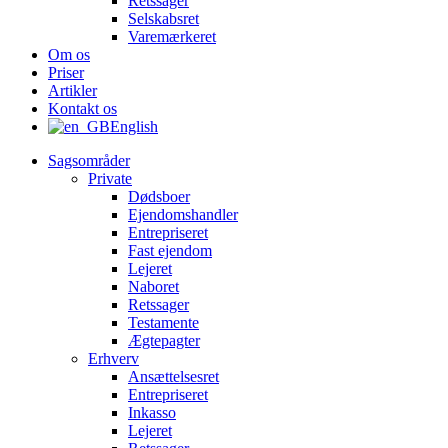
Retssager
Selskabsret
Varemærkeret
Om os
Priser
Artikler
Kontakt os
English
Sagsområder
Private
Dødsboer
Ejendomshandler
Entrepriseret
Fast ejendom
Lejeret
Naboret
Retssager
Testamente
Ægtepagter
Erhverv
Ansættelsesret
Entrepriseret
Inkasso
Lejeret