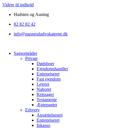
Videre til indhold
Hadsten og Auning
82 82 82 42
info@paragrafadvokaterne.dk
Sagsområder
Private
Dødsboer
Ejendomshandler
Entrepriseret
Fast ejendom
Lejeret
Naboret
Retssager
Testamente
Ægtepagter
Erhverv
Ansættelsesret
Entrepriseret
Inkasso