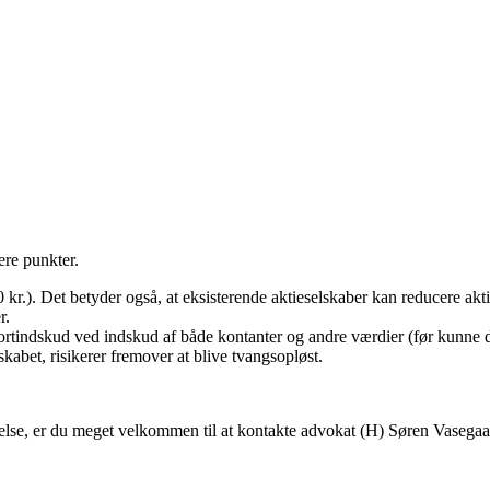
ere punkter.
 kr.). Det betyder også, at eksisterende aktieselskaber kan reducere akti
r.
tindskud ved indskud af både kontanter og andre værdier (før kunne d
lskabet, risikerer fremover at blive tvangsopløst.
else, er du meget velkommen til at kontakte advokat (H) Søren Vasega