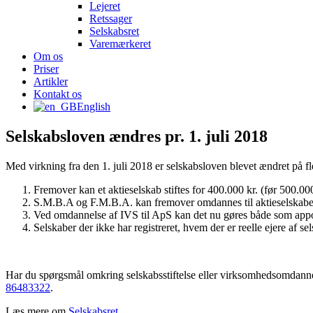
Lejeret
Retssager
Selskabsret
Varemærkeret
Om os
Priser
Artikler
Kontakt os
English
Selskabsloven ændres pr. 1. juli 2018
Med virkning fra den 1. juli 2018 er selskabsloven blevet ændret på fl
Fremover kan et aktieselskab stiftes for 400.000 kr. (før 500.000
S.M.B.A og F.M.B.A. kan fremover omdannes til aktieselskabe
Ved omdannelse af IVS til ApS kan det nu gøres både som appor
Selskaber der ikke har registreret, hvem der er reelle ejere af se
Har du spørgsmål omkring selskabsstiftelse eller virksomhedsomdann
86483322
.
Læs mere om
Selskabsret
.