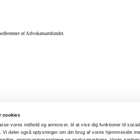
g medlemmer af Advokatsamfundet.
 cookies
passe vores indhold og annoncer, til at vise dig funktioner til soci
fik. Vi deler også oplysninger om din brug af vores hjemmeside m
 medier, annonceringspartnere og analysepartnere. Vores partne