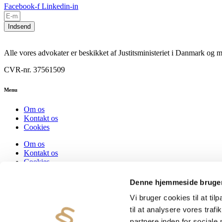
Facebook-f
Linkedin-in
Indsend
Alle vores advokater er beskikket af Justitsministeriet i Danmark o
CVR-nr. 37561509
Menu
Om os
Kontakt os
Cookies
Om os
Kontakt os
Cookies
Denne hjemmeside bruger
Kontakt oplysninger
Vi bruger cookies til at til
+45 82 82 82 42
til at analysere vores tra
Hadsten og Auning
info@paragrafadvokaterne.dk
partnere inden for sociale