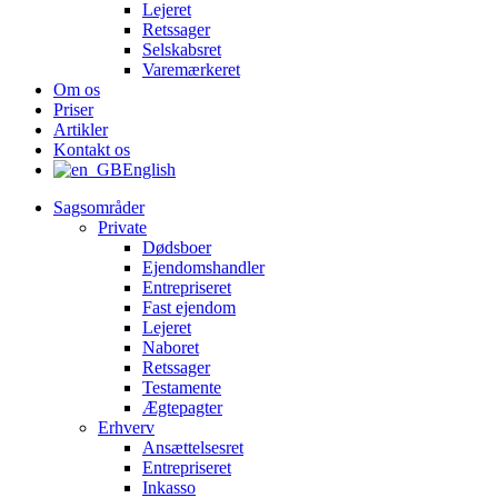
Lejeret
Retssager
Selskabsret
Varemærkeret
Om os
Priser
Artikler
Kontakt os
English
Sagsområder
Private
Dødsboer
Ejendomshandler
Entrepriseret
Fast ejendom
Lejeret
Naboret
Retssager
Testamente
Ægtepagter
Erhverv
Ansættelsesret
Entrepriseret
Inkasso