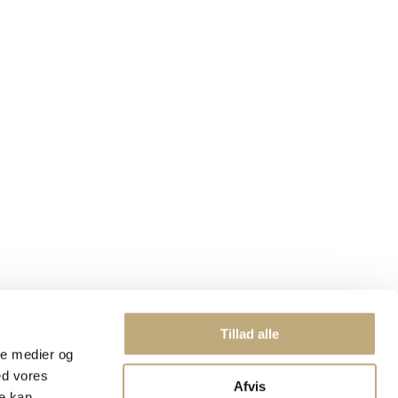
Tillad alle
ale medier og
ed vores
Afvis
re kan