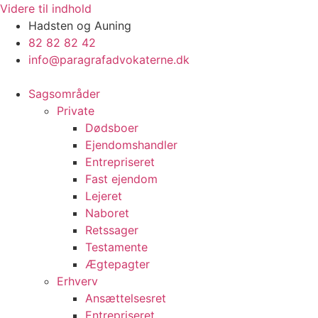
Videre til indhold
Hadsten og Auning
82 82 82 42
info@paragrafadvokaterne.dk
Sagsområder
Private
Dødsboer
Ejendomshandler
Entrepriseret
Fast ejendom
Lejeret
Naboret
Retssager
Testamente
Ægtepagter
Erhverv
Ansættelsesret
Entrepriseret