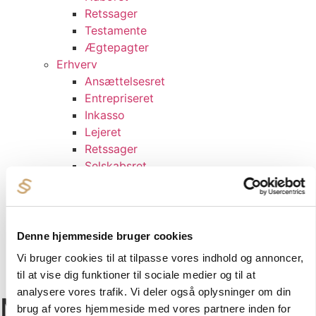
Retssager
Testamente
Ægtepagter
Erhverv
Ansættelsesret
Entrepriseret
Inkasso
Lejeret
Retssager
Selskabsret
Varemærkeret
Om os
Priser
Artikler
Denne hjemmeside bruger cookies
Kontakt os
Vi bruger cookies til at tilpasse vores indhold og annoncer,
til at vise dig funktioner til sociale medier og til at
English
analysere vores trafik. Vi deler også oplysninger om din
Mærke:
Immaterialret
brug af vores hjemmeside med vores partnere inden for