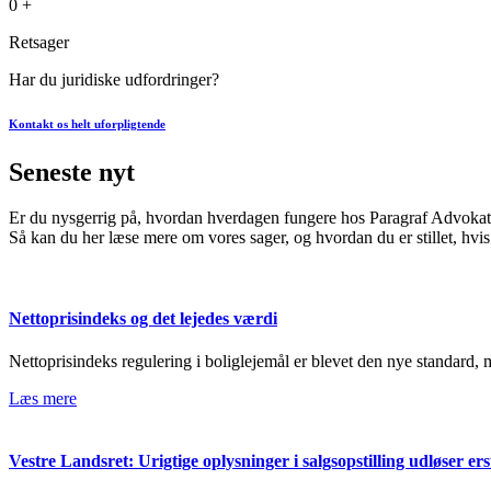
0
+
Retsager
Har du juridiske udfordringer?
Kontakt os helt uforpligtende
Seneste nyt
Er du nysgerrig på, hvordan hverdagen fungere hos Paragraf Advoka
Så kan du her læse mere om vores sager, og hvordan du er stillet, hvis
Nettoprisindeks og det lejedes værdi
Nettoprisindeks regulering i boliglejemål er blevet den nye standard, 
Læs mere
Vestre Landsret: Urigtige oplysninger i salgsopstilling udløser erst