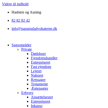
Videre til indhold
Hadsten og Auning
82 82 82 42
info@paragrafadvokaterne.dk
Sagsområder
Private
Dødsboer
Ejendomshandler
Entrepriseret
Fast ejendom
Lejeret
Naboret
Retssager
Testamente
Ægtepagter
Erhverv
Ansættelsesret
Entrepriseret
Inkasso