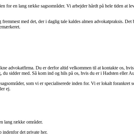
den for en lang række sagsområder. Vi arbejder hårdt på hele tiden at le
og fremmest med det, der i daglig tale kaldes almen advokatpraksis. Det
remærkeret.
ukne advokatfirma. Du er derfor altid velkommen til at kontakte os, hvis 
du sidder med. Så kom ind og hils på os, hvis du er i Hadsten eller Auni
sagsområder, som vi er specialiserede inden for. Vi er lokalt forankret
er ej.
 en lang række områder.
 indenfor det private her.