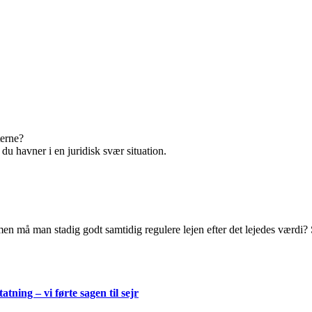
terne?
 du havner i en juridisk svær situation.
men må man stadig godt samtidig regulere lejen efter det lejedes værdi? 
atning – vi førte sagen til sejr