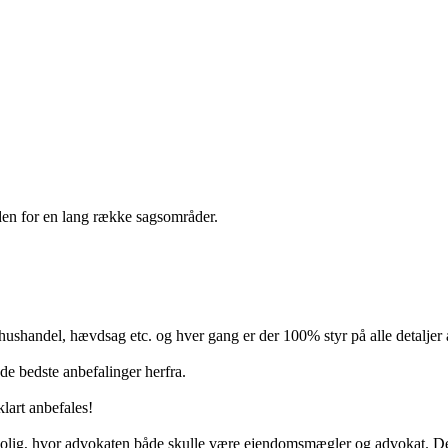
nden for en lang række sagsområder.
ushandel, hævdsag etc. og hver gang er der 100% styr på alle detaljer af 
de bedste anbefalinger herfra.
lart anbefales!
olig, hvor advokaten både skulle være ejendomsmægler og advokat. Det ha