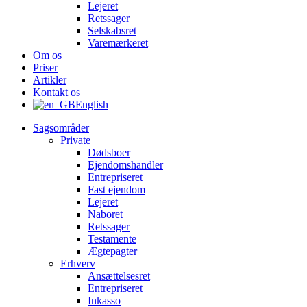
Lejeret
Retssager
Selskabsret
Varemærkeret
Om os
Priser
Artikler
Kontakt os
English
Sagsområder
Private
Dødsboer
Ejendomshandler
Entrepriseret
Fast ejendom
Lejeret
Naboret
Retssager
Testamente
Ægtepagter
Erhverv
Ansættelsesret
Entrepriseret
Inkasso