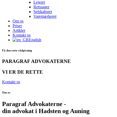
Lejeret
Retssager
Selskabsret
Varemærkeret
Om os
Priser
Artikler
Kontakt os
English
Få den rette rådgivning
PARAGRAF ADVOKATERNE
VI ER DE RETTE
Kontakt os
Om os
Paragraf Advokaterne -
din advokat i Hadsten og Auning